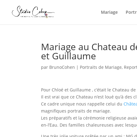
Mariage
Portr
Mariage au Chateau de
et Guillaume
par
BrunoCohen
|
Portraits de Mariage
,
Repor
Pour Chloé et Guillaume , c’était le Chateau de
Il est vrai que ce Chateau n’est loué qu’à des cl
Ce cadre unique nous rappelle celui du
Châtea
magnifiques portraits de mariage.
Les préparatifs et la cérémonie religieuse ava
en-l’Eau. Des familles chaleureuses avec les
Une très jolie voiture prêtée par un ami : MG