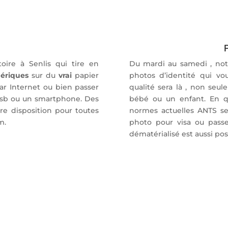
P
oire à Senlis qui tire en
Du mardi au samedi , notr
ériques
sur du
vrai
papier
photos d’identité qui vo
r Internet ou bien passer
qualité sera là , non seu
 usb ou un smartphone. Des
bébé ou un enfant. En q
re disposition pour toutes
normes actuelles ANTS se
m.
photo pour visa ou passe
dématérialisé est aussi po