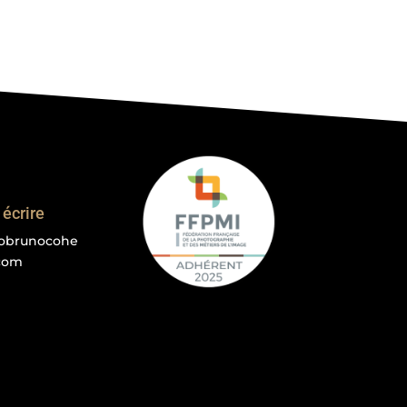
écrire
iobrunocohe
com