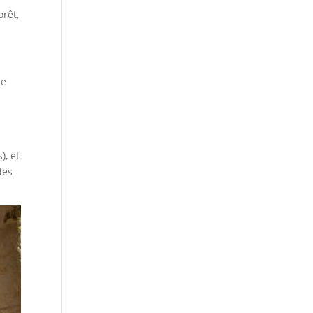
orêt,
de
), et
des