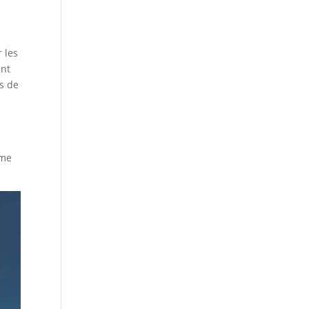
 les
ent
os de
ême