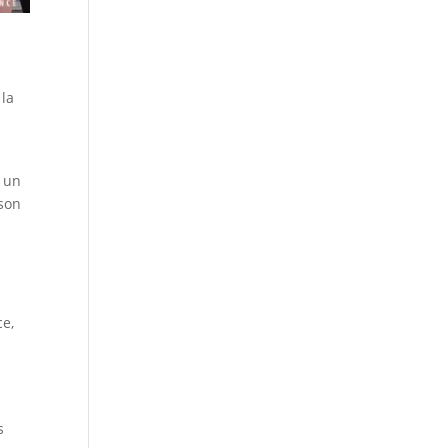
 la
s un
 son
ce,
s