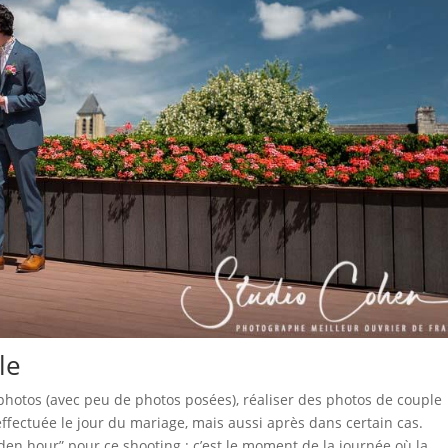
le
photos (avec peu de photos posées), réaliser des photos de couple
effectuée le jour du mariage, mais aussi après dans certain cas.
en hour” pour ce shooting : c’est le moment de la journée où la