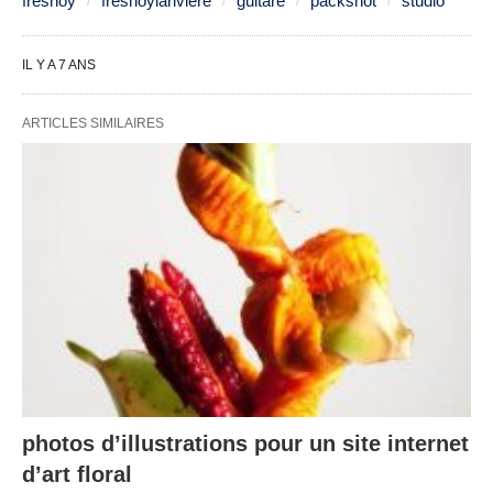
fresnoy
fresnoylariviere
guitare
packshot
studio
IL Y A 7 ANS
ARTICLES SIMILAIRES
photos d’illustrations pour un site internet
d’art floral