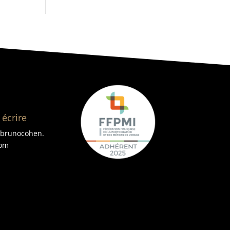
écrire
obrunocohen.
om