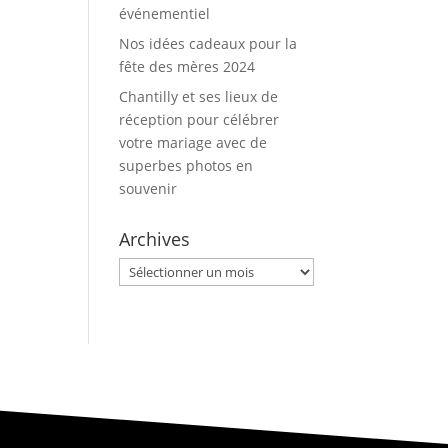
événementiel
Nos idées cadeaux pour la
fête des mères 2024
Chantilly et ses lieux de
réception pour célébrer
votre mariage avec de
superbes photos en
souvenir
Archives
Archives