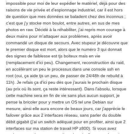
impossible pour moi de leur expédier le matériel, déjà pour des
raisons de vie privée et d'espionnage industriel, car il est hors
de question que mes données se baladent chez des inconnus ;
c'est que j'y stocke mon boulot, entre autres, en sus de mes
photos en raw. Décidé à la réhabiliter, j'ai repris mon courage à
deux mains pour m'attaquer aux problèmes, après avoir
commandé un disque de secours. Avec stupeur je découvre que
le premier disque est mort, alors que le numéro 3 qui donnait
des signes de faiblesse est tjs boiteux mais en vie
(remplacement d'ici peu). Changement, reconstruction du raid,
en accélérant un peu le processus dans une console ssh en
root (oui, ça aide tjs un peu, de passer de 24/48h de rebuild à
11h). Je refais ça d'ici peu dès que j'aurais le prochain disque
(au prix où ils sont, ça reste intéressant). Dans l'absolu, lorsque
cette machine sera en fin de vie sans plus aucun support, je
pense la bricoler pour y mettre un OS tel une Debian sur
mesure, ainsi elle aura encore de beaux jours, car j'apprécie le
failover grâce aux 2 interfaces réseau, sans parler du double
débit gigabit (j'ai un switch adéquat pour en profiter, ainsi que 2
interfaces sur ma station de travail HP z800). Si vous avez