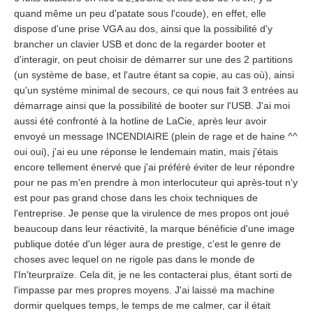
quand même un peu d'patate sous l'coude), en effet, elle
dispose d'une prise VGA au dos, ainsi que la possibilité d'y
brancher un clavier USB et donc de la regarder booter et
d'interagir, on peut choisir de démarrer sur une des 2 partitions
(un système de base, et l'autre étant sa copie, au cas où), ainsi
qu'un système minimal de secours, ce qui nous fait 3 entrées au
démarrage ainsi que la possibilité de booter sur l'USB. J'ai moi
aussi été confronté à la hotline de LaCie, après leur avoir
envoyé un message INCENDIAIRE (plein de rage et de haine ^^
oui oui), j'ai eu une réponse le lendemain matin, mais j'étais
encore tellement énervé que j'ai préféré éviter de leur répondre
pour ne pas m'en prendre à mon interlocuteur qui après-tout n'y
est pour pas grand chose dans les choix techniques de
l'entreprise. Je pense que la virulence de mes propos ont joué
beaucoup dans leur réactivité, la marque bénéficie d'une image
publique dotée d'un léger aura de prestige, c'est le genre de
choses avec lequel on ne rigole pas dans le monde de
l'In'teurpraïze. Cela dit, je ne les contacterai plus, étant sorti de
l'impasse par mes propres moyens. J'ai laissé ma machine
dormir quelques temps, le temps de me calmer, car il était