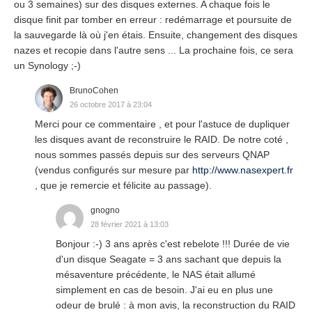
ou 3 semaines) sur des disques externes. A chaque fois le
disque finit par tomber en erreur : redémarrage et poursuite de
la sauvegarde là où j'en étais. Ensuite, changement des disques
nazes et recopie dans l'autre sens ... La prochaine fois, ce sera
un Synology ;-)
BrunoCohen
26 octobre 2017 à 23:04
Merci pour ce commentaire , et pour l'astuce de dupliquer
les disques avant de reconstruire le RAID. De notre coté ,
nous sommes passés depuis sur des serveurs QNAP
(vendus configurés sur mesure par
http://www.nasexpert.fr
, que je remercie et félicite au passage).
gnogno
28 février 2021 à 13:03
Bonjour :-) 3 ans après c'est rebelote !!! Durée de vie
d'un disque Seagate = 3 ans sachant que depuis la
mésaventure précédente, le NAS était allumé
simplement en cas de besoin. J'ai eu en plus une
odeur de brulé : à mon avis, la reconstruction du RAID