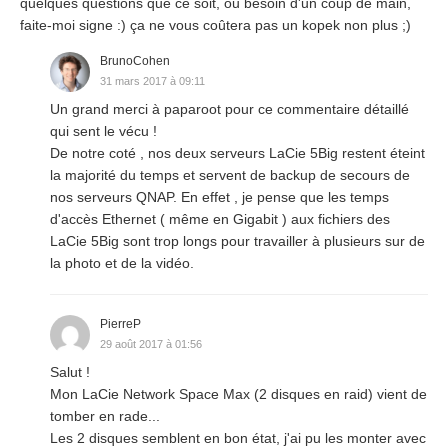
quelques questions que ce soit, ou besoin d'un coup de main,
faite-moi signe :) ça ne vous coûtera pas un kopek non plus ;)
BrunoCohen
31 mars 2017 à 09:11
Un grand merci à paparoot pour ce commentaire détaillé
qui sent le vécu !
De notre coté , nos deux serveurs LaCie 5Big restent éteint
la majorité du temps et servent de backup de secours de
nos serveurs QNAP. En effet , je pense que les temps
d'accès Ethernet ( même en Gigabit ) aux fichiers des
LaCie 5Big sont trop longs pour travailler à plusieurs sur de
la photo et de la vidéo.
PierreP
29 août 2017 à 01:56
Salut !
Mon LaCie Network Space Max (2 disques en raid) vient de
tomber en rade...
Les 2 disques semblent en bon état, j'ai pu les monter avec