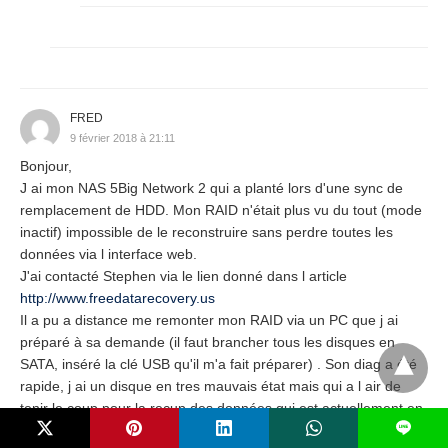
FRED
9 février 2018 à 21:11
Bonjour,
J ai mon NAS 5Big Network 2 qui a planté lors d'une sync de
remplacement de HDD. Mon RAID n'était plus vu du tout (mode
inactif) impossible de le reconstruire sans perdre toutes les
données via l interface web.
J'ai contacté Stephen via le lien donné dans l article
http://www.freedatarecovery.us
Il a pu a distance me remonter mon RAID via un PC que j ai
préparé à sa demande (il faut brancher tous les disques en
SATA, inséré la clé USB qu'il m'a fait préparer) . Son diag a été
rapide, j ai un disque en tres mauvais état mais qui a l air de
tenir le coup pour la recup des données qui est actuellement en
L
cours depuis un autre support dur mon ordi (disque dur de