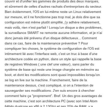
couvrir et d'unifier les gammes de produits des deux marques,
et sûrement de celles d'autres rachats d'entrerprises du secteur.
Bien évidemment, l'OS en lui-même reste un Linux relativement
sur mesure, et il ne fonctionne pas trop mal, je dois dire que sa
configuration est même plutôt simplifié, j'y adhère relativement,
mais voilà, rien n'est parfait ! Lorsqu'un disque a des problèmes,
la surveillance SMART ne remonte aucune information, et je n'ai
donc jamais été prévenu d'un disque défectueux... Comment
dans ce cas, faire de la maintenance préventive ? Pour
compliquer les choses, le système de configuration de l'OS est
intimement lié avec l'interface web, c'est un truc à base d'une
architecture codée en python, dans un style qui rappelle la base
de registres Windows ( une clef une valeur), sans parler du
système de base qui reste une image chargée en mémoire au
boot, et dont les modifications sont quasi impossibles lorsqu'on
se log en live sur la machine. Franchement, faire de la
maintenance dessus, c'est compliqué, si on a l'intention de
sauvegarder ses modifications. J'en suis encore à chercher
comment faire ça "proprement". Bref. Un des gros avantages de
cette machine, c'est son architecture PC (avec son Intel Atom
64bits dualcore en x86 à 2,13Ghz et ses 2Gb de RAM, y a