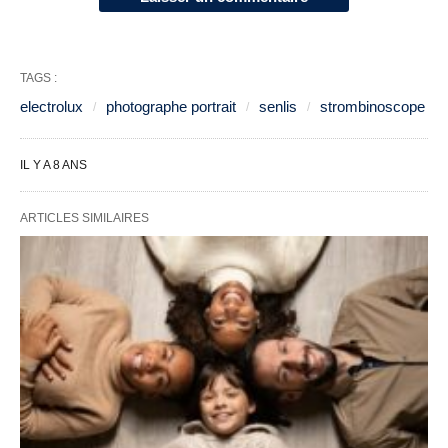
TAGS :
electrolux
photographe portrait
senlis
strombinoscope
IL Y A 8 ANS
ARTICLES SIMILAIRES