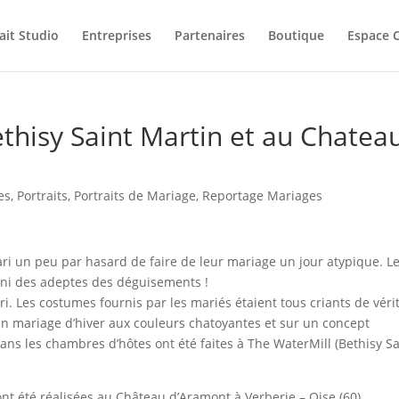
ait Studio
Entreprises
Partenaires
Boutique
Espace C
thisy Saint Martin et au Chatea
es
,
Portraits
,
Portraits de Mariage
,
Reportage Mariages
ari un peu par hasard de faire de leur mariage un jour atypique. L
, ni des adeptes des déguisements !
ari. Les costumes fournis par les mariés étaient tous criants de véri
Un mariage d’hiver aux couleurs chatoyantes et sur un concept
ans les chambres d’hôtes ont été faites à The WaterMill (Bethisy Sa
 ont été réalisées au Château d’Aramont à Verberie – Oise (60)