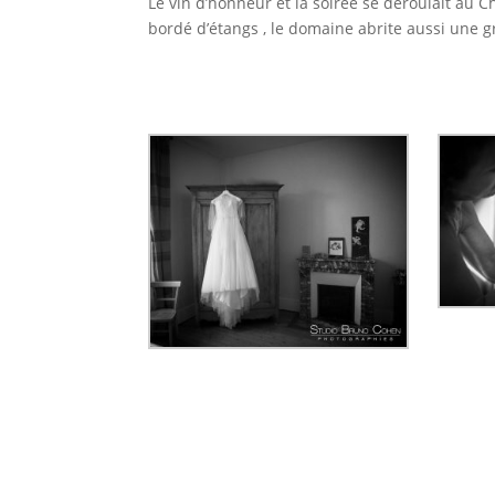
Le vin d’honneur et la soirée se déroulait au 
bordé d’étangs , le domaine abrite aussi une gr