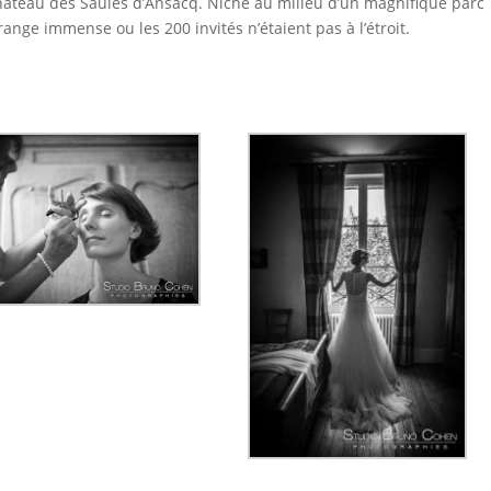
Chateau des Saules d’Ansacq. Niché au milieu d’un magnifique parc
ange immense ou les 200 invités n’étaient pas à l’étroit.