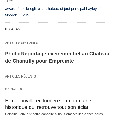
TAGS :
award
belle eglise
chateau st just principal hayley
groupe
prix
IL Y A 8 ANS
ARTICLES SIMILAIRES
Photo Reportage événementiel au Château
de Chantilly pour Empreinte
ARTICLES RÉCENTS
MARIAGES
Ermenonville en lumière : un domaine
historique qui retrouve tout son éclat
Certains lieux ont cette capacité à nous émerveiller, année après