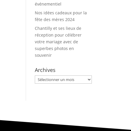
événementiel
Nos idées cadeaux pour la
fête des mères 2024
Chantilly et ses lieux de
réception pour célébrer
votre mariage avec de
superbes photos en
souvenir
Archives
Archives